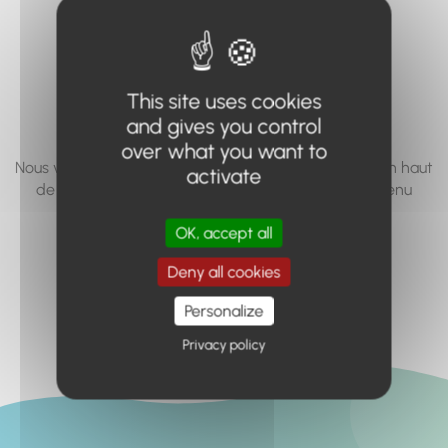
vous cherchez à
accéder n'existe
pas... ou plus.
This site uses cookies
and gives you control
over what you want to
Nous vous invitons à utiliser le moteur de recherche en haut
activate
de page, ou à utiliser le menu pour trouver le contenu
recherché.
OK, accept all
Retour à l'accueil
Deny all cookies
Personalize
Privacy policy