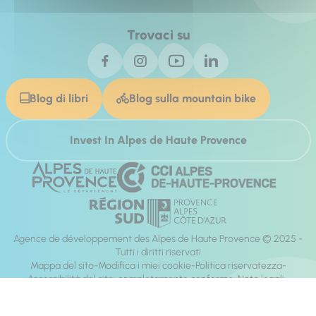
Trovaci su
Blog di libri
Blog sulla mountain bike
Invest In Alpes de Haute Provence
Agence de développement des Alpes de Haute Provence © 2025 -
Tutti i diritti riservati
Mappa del sito
Modifica i miei cookie
Politica riservatezza
Accessibilità del sito: completamente conforme
Note legali
direzione:
Mill, Privas