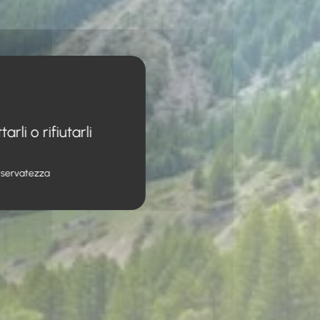
li o rifiutarli
 riservatezza