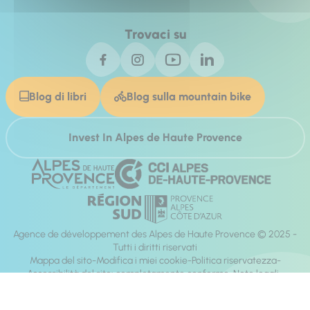
Trovaci su
Blog di libri
Blog sulla mountain bike
Invest In Alpes de Haute Provence
Agence de développement des Alpes de Haute Provence © 2025 -
Tutti i diritti riservati
Mappa del sito
Modifica i miei cookie
Politica riservatezza
Accessibilità del sito: completamente conforme
Note legali
direzione:
Mill, Privas