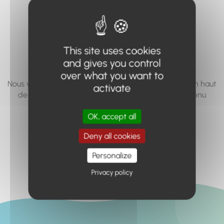
vous cherchez à
accéder n'existe
pas... ou plus.
This site uses cookies
and gives you control
over what you want to
Nous vous invitons à utiliser le moteur de recherche en haut
activate
de page, ou à utiliser le menu pour trouver le contenu
recherché.
OK, accept all
Retour à l'accueil
Deny all cookies
Personalize
Privacy policy