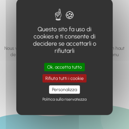
vous cherchez à
accéder n'existe
pas... ou plus.
Questo sito fa uso di
cookies e ti consente di
decidere se accettarli o
Nous vous invitons à utiliser le moteur de recherche en haut
rifiutarli
de page, ou à utiliser le menu pour trouver le contenu
recherché.
Ok, accetta tutto
Retour à l'accueil
Rifiuta tutti i cookie
Personalizza
Politica sulla riservatezza