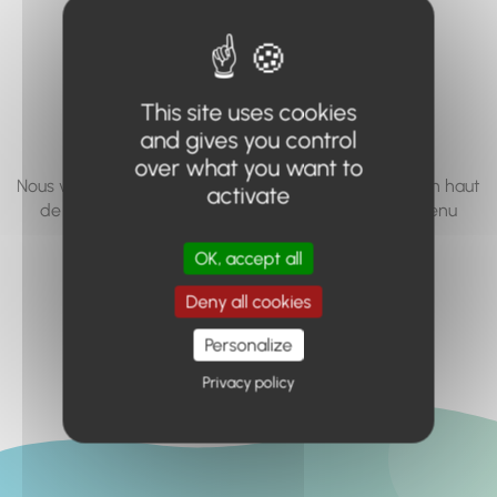
vous cherchez à
accéder n'existe
pas... ou plus.
This site uses cookies
and gives you control
over what you want to
Nous vous invitons à utiliser le moteur de recherche en haut
activate
de page, ou à utiliser le menu pour trouver le contenu
recherché.
OK, accept all
Retour à l'accueil
Deny all cookies
Personalize
Privacy policy