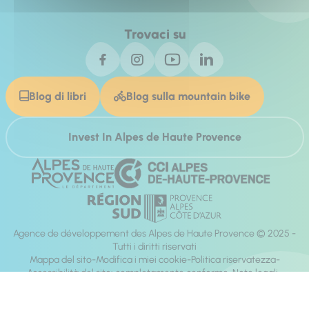
Trovaci su
Blog di libri
Blog sulla mountain bike
Invest In Alpes de Haute Provence
Agence de développement des Alpes de Haute Provence © 2025 -
Tutti i diritti riservati
Mappa del sito
Modifica i miei cookie
Politica riservatezza
Accessibilità del sito: completamente conforme
Note legali
direzione:
Mill, Privas