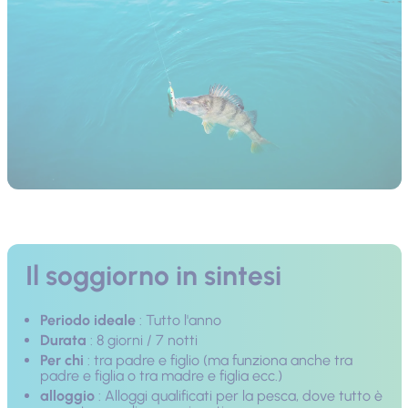
Il soggiorno in sintesi
Periodo ideale
: Tutto l'anno
Durata
: 8 giorni / 7 notti
Per chi
: tra padre e figlio (ma funziona anche tra
padre e figlia o tra madre e figlia ecc.)
alloggio
: Alloggi qualificati per la pesca, dove tutto è