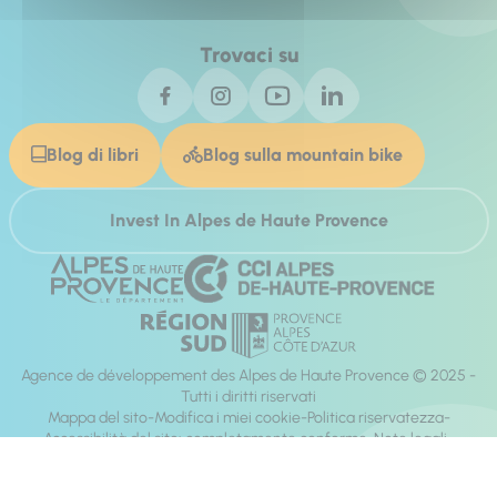
Trovaci su
Blog di libri
Blog sulla mountain bike
Invest In Alpes de Haute Provence
Agence de développement des Alpes de Haute Provence © 2025 -
Tutti i diritti riservati
Mappa del sito
Modifica i miei cookie
Politica riservatezza
Accessibilità del sito: completamente conforme
Note legali
direzione:
Mill, Privas