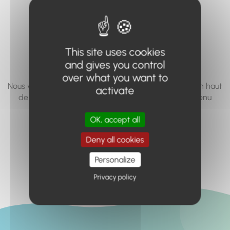
vous cherchez à
accéder n'existe
pas... ou plus.
This site uses cookies
and gives you control
over what you want to
Nous vous invitons à utiliser le moteur de recherche en haut
activate
de page, ou à utiliser le menu pour trouver le contenu
recherché.
OK, accept all
Retour à l'accueil
Deny all cookies
Personalize
Privacy policy