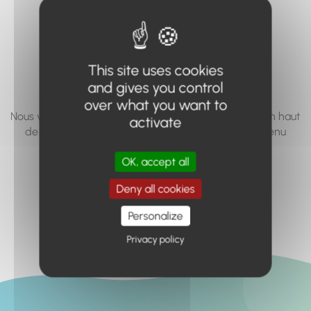
vous cherchez à
accéder n'existe
pas... ou plus.
This site uses cookies
and gives you control
over what you want to
Nous vous invitons à utiliser le moteur de recherche en haut
activate
de page, ou à utiliser le menu pour trouver le contenu
recherché.
OK, accept all
Retour à l'accueil
Deny all cookies
Personalize
Privacy policy