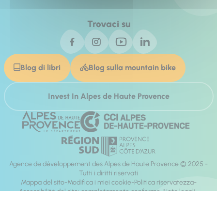
Trovaci su
Blog di libri
Blog sulla mountain bike
Invest In Alpes de Haute Provence
Agence de développement des Alpes de Haute Provence © 2025 -
Tutti i diritti riservati
Mappa del sito
Modifica i miei cookie
Politica riservatezza
Accessibilità del sito: completamente conforme
Note legali
direzione:
Mill, Privas