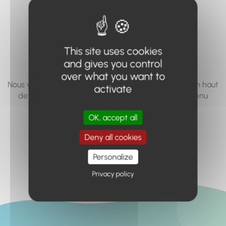
vous cherchez à
accéder n'existe
pas... ou plus.
This site uses cookies
and gives you control
over what you want to
Nous vous invitons à utiliser le moteur de recherche en haut
activate
de page, ou à utiliser le menu pour trouver le contenu
recherché.
OK, accept all
Retour à l'accueil
Deny all cookies
Personalize
Privacy policy