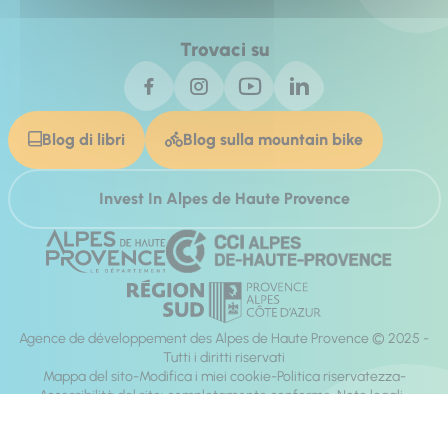
Trovaci su
Blog di libri
Blog sulla mountain bike
Invest In Alpes de Haute Provence
Agence de développement des Alpes de Haute Provence © 2025 -
Tutti i diritti riservati
Mappa del sito
Modifica i miei cookie
Politica riservatezza
Accessibilità del sito: completamente conforme
Note legali
direzione:
Mill, Privas