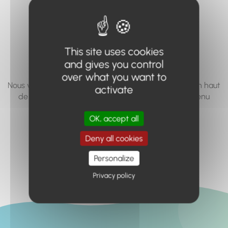
vous cherchez à
accéder n'existe
pas... ou plus.
This site uses cookies
and gives you control
over what you want to
Nous vous invitons à utiliser le moteur de recherche en haut
activate
de page, ou à utiliser le menu pour trouver le contenu
recherché.
OK, accept all
Retour à l'accueil
Deny all cookies
Personalize
Privacy policy