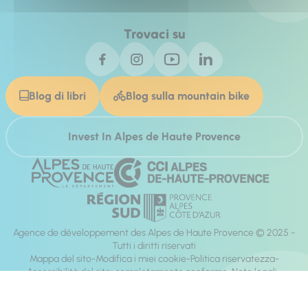
Trovaci su
Blog di libri
Blog sulla mountain bike
Invest In Alpes de Haute Provence
Agence de développement des Alpes de Haute Provence © 2025 -
Tutti i diritti riservati
Mappa del sito
Modifica i miei cookie
Politica riservatezza
Accessibilità del sito: completamente conforme
Note legali
direzione:
Mill, Privas