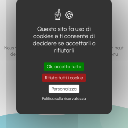
vous cherchez à
accéder n'existe
pas... ou plus.
Questo sito fa uso di
cookies e ti consente di
decidere se accettarli o
Nous vous invitons à utiliser le moteur de recherche en haut
rifiutarli
de page, ou à utiliser le menu pour trouver le contenu
recherché.
Ok, accetta tutto
Retour à l'accueil
Rifiuta tutti i cookie
Personalizza
Politica sulla riservatezza