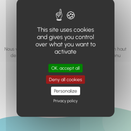
vous cherchez à
accéder n'existe
pas... ou plus.
This site uses cookies
and gives you control
over what you want to
Nous vous invitons à utiliser le moteur de recherche en haut
activate
de page, ou à utiliser le menu pour trouver le contenu
recherché.
OK, accept all
Retour à l'accueil
Deny all cookies
Personalize
Privacy policy