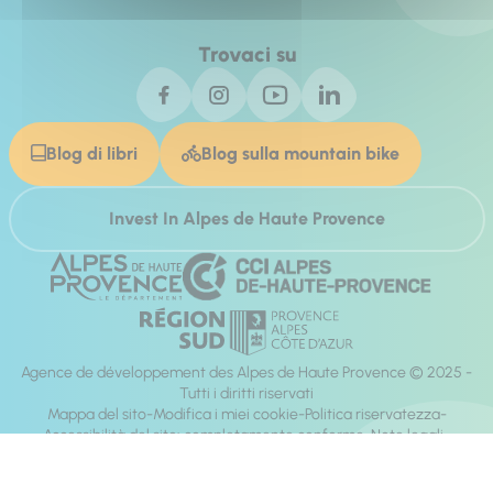
Trovaci su
Blog di libri
Blog sulla mountain bike
Invest In Alpes de Haute Provence
Agence de développement des Alpes de Haute Provence © 2025 -
Tutti i diritti riservati
Mappa del sito
Modifica i miei cookie
Politica riservatezza
Accessibilità del sito: completamente conforme
Note legali
direzione:
Mill, Privas