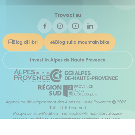
Trovaci su
Blog di libri
Blog sulla mountain bike
Invest In Alpes de Haute Provence
Agence de développement des Alpes de Haute Provence © 2025 -
Tutti i diritti riservati
Mappa del sito
Modifica i miei cookie
Politica riservatezza
Accessibilità del sito: completamente conforme
Note legali
direzione:
Mill, Privas