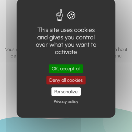
vous cherchez à
accéder n'existe
pas... ou plus.
This site uses cookies
and gives you control
over what you want to
Nous vous invitons à utiliser le moteur de recherche en haut
activate
de page, ou à utiliser le menu pour trouver le contenu
recherché.
OK, accept all
Retour à l'accueil
Deny all cookies
Personalize
Privacy policy