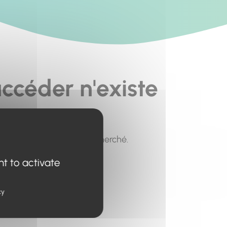
ccéder n'existe
pour trouver le contenu recherché.
nt to activate
cy