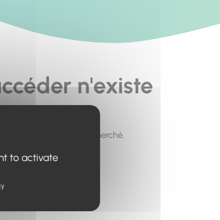
ccéder n'existe
pour trouver le contenu recherché.
nt to activate
cy