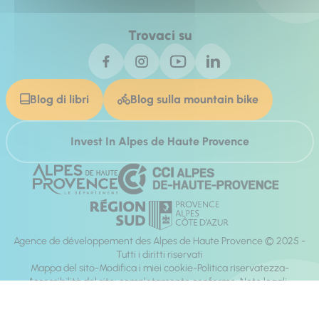
Trovaci su
Blog di libri
Blog sulla mountain bike
Invest In Alpes de Haute Provence
Agence de développement des Alpes de Haute Provence © 2025 -
Tutti i diritti riservati
Mappa del sito
Modifica i miei cookie
Politica riservatezza
Accessibilità del sito: completamente conforme
Note legali
direzione:
Mill, Privas