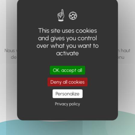
vous cherchez à
accéder n'existe
pas... ou plus.
This site uses cookies
and gives you control
over what you want to
Nous vous invitons à utiliser le moteur de recherche en haut
activate
de page, ou à utiliser le menu pour trouver le contenu
recherché.
OK, accept all
Retour à l'accueil
Deny all cookies
Personalize
Privacy policy