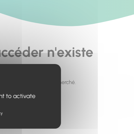
ccéder n'existe
pour trouver le contenu recherché.
nt to activate
cy