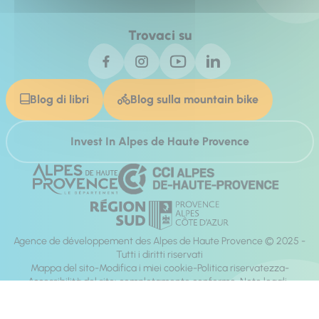
Trovaci su
Blog di libri
Blog sulla mountain bike
Invest In Alpes de Haute Provence
Agence de développement des Alpes de Haute Provence © 2025 -
Tutti i diritti riservati
Mappa del sito
Modifica i miei cookie
Politica riservatezza
Accessibilità del sito: completamente conforme
Note legali
direzione:
Mill, Privas