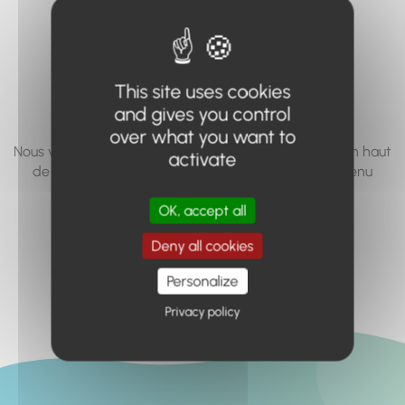
vous cherchez à
accéder n'existe
pas... ou plus.
This site uses cookies
and gives you control
over what you want to
Nous vous invitons à utiliser le moteur de recherche en haut
activate
de page, ou à utiliser le menu pour trouver le contenu
recherché.
OK, accept all
Retour à l'accueil
Deny all cookies
Personalize
Privacy policy