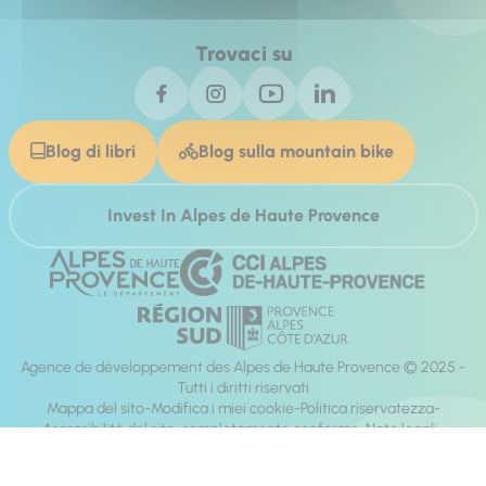
Trovaci su
Blog di libri
Blog sulla mountain bike
Invest In Alpes de Haute Provence
Agence de développement des Alpes de Haute Provence © 2025 -
Tutti i diritti riservati
Mappa del sito
Modifica i miei cookie
Politica riservatezza
Accessibilità del sito: completamente conforme
Note legali
direzione:
Mill, Privas