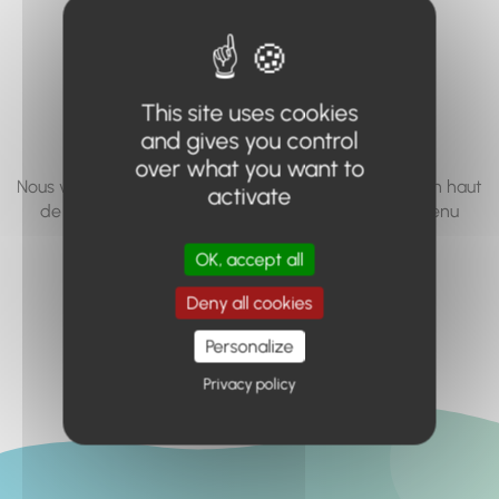
vous cherchez à
accéder n'existe
pas... ou plus.
This site uses cookies
and gives you control
over what you want to
Nous vous invitons à utiliser le moteur de recherche en haut
activate
de page, ou à utiliser le menu pour trouver le contenu
recherché.
OK, accept all
Retour à l'accueil
Deny all cookies
Personalize
Privacy policy