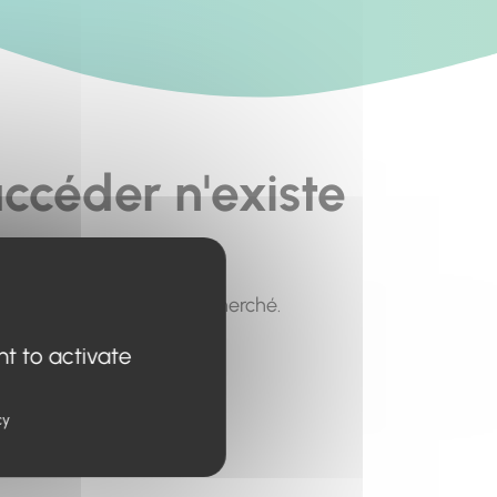
ccéder n'existe
pour trouver le contenu recherché.
nt to activate
cy