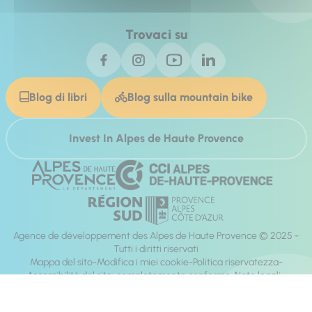
Trovaci su
Blog di libri
Blog sulla mountain bike
Invest In Alpes de Haute Provence
Agence de développement des Alpes de Haute Provence © 2025 -
Tutti i diritti riservati
Mappa del sito
Modifica i miei cookie
Politica riservatezza
Accessibilità del sito: completamente conforme
Note legali
direzione:
Mill, Privas