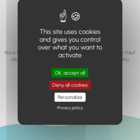
vous cherchez à
accéder n'existe
pas... ou plus.
This site uses cookies
and gives you control
over what you want to
Nous vous invitons à utiliser le moteur de recherche en haut
activate
de page, ou à utiliser le menu pour trouver le contenu
recherché.
OK, accept all
Retour à l'accueil
Deny all cookies
Personalize
Privacy policy