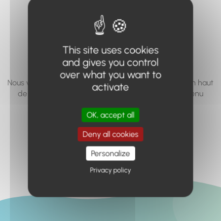
vous cherchez à
accéder n'existe
pas... ou plus.
This site uses cookies
and gives you control
over what you want to
Nous vous invitons à utiliser le moteur de recherche en haut
activate
de page, ou à utiliser le menu pour trouver le contenu
recherché.
OK, accept all
Retour à l'accueil
Deny all cookies
Personalize
Privacy policy