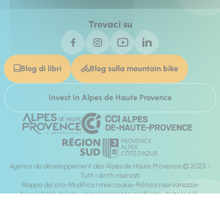
Trovaci su
Blog di libri
Blog sulla mountain bike
Invest In Alpes de Haute Provence
Agence de développement des Alpes de Haute Provence © 2025 -
Tutti i diritti riservati
Mappa del sito
Modifica i miei cookie
Politica riservatezza
Accessibilità del sito: completamente conforme
Note legali
direzione:
Mill, Privas