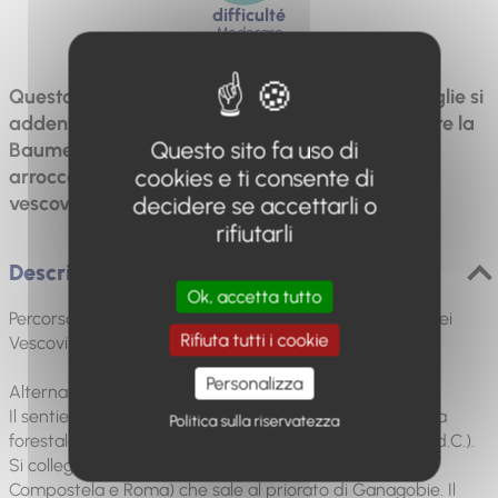
difficulté
Moderare
Questo piccolo sentiero escursionistico per famiglie si
addentra nel sottobosco della cresta per aggirare la
Questo sito fa uso di
Baume, sul versante occidentale del villaggio
cookies e ti consente di
arroccato di Lurs, antica residenza dei principi
decidere se accettarli o
vescovi di Sisteron.
rifiutarli
Descrizione
Ok, accetta tutto
Percorso degli scritti. Castello (III secolo), passeggiata dei
Rifiuta tutti i cookie
Vescovi e i suoi 15 oratori.
Personalizza
Alternativa: Il sentiero degli ulivi
Il sentiero scende nei boschi di Lurs, seguendo una pista
Politica sulla riservatezza
forestale fino al ponte romano di Ganagobie (II secolo d.C.).
Si collega al GR653D (Cammino di Santiago verso
Compostela e Roma) che sale al priorato di Ganagobie. Il