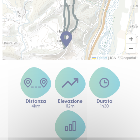
+
−
Leaflet
|
IGN-F/Geoportail
Distanza
Elevazione
Durata
4km
112m
1h30