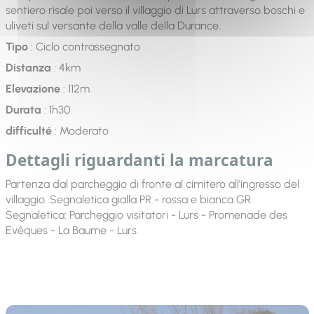
sentiero risale poi verso il villaggio di Lurs attraverso boschi e
uliveti sul versante della valle della Durance.
Tipo
: Ciclo contrassegnato
Distanza
: 4km
Elevazione
: 112m
Durata
: 1h30
difficulté
: Moderato
Dettagli riguardanti la marcatura
Partenza dal parcheggio di fronte al cimitero all'ingresso del
villaggio. Segnaletica gialla PR - rossa e bianca GR.
Segnaletica: Parcheggio visitatori - Lurs - Promenade des
Evêques - La Baume - Lurs