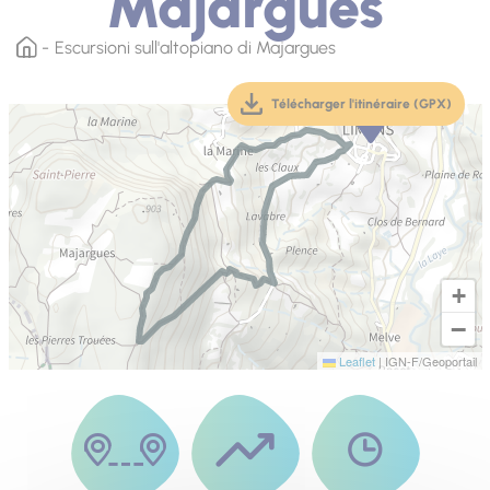
Majargues
Escursioni sull'altopiano di Majargues
Télécharger l'itinéraire (GPX)
(téléchargement, ouver
+
−
Leaflet
|
IGN-F/Geoportail