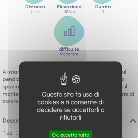
Distanza
Elevazione
Durata
5km
326m
2h
difficulté
Moderare
Ai margini del villaggio, il sentiero si arrampica sul
pendio, salendo verso l'altopiano. A nord, la vista
spazia verso Ongles, Saint-Étienne-les-Orgues e il
Questo sito fa uso di
monte Lure. Paesaggi, geologia e rovine attendono di
cookies e ti consente di
essere scoperti durante questa escursione.
decidere se accettarli o
rifiutarli
Descrizione
Tipo
: Ciclo contrassegnato
Ok, accetta tutto