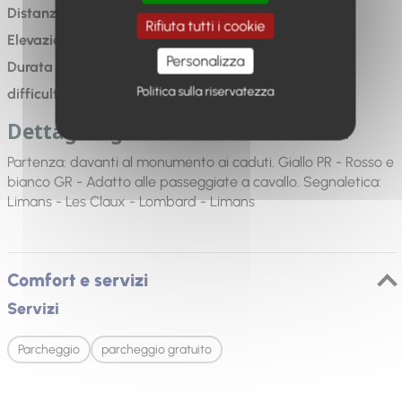
Distanza
: 5km
Rifiuta tutti i cookie
Elevazione
: 326m
Personalizza
Durata
: 2h
Politica sulla riservatezza
difficulté
: Moderato
Dettagli riguardanti la marcatura
Partenza: davanti al monumento ai caduti. Giallo PR - Rosso e
bianco GR - Adatto alle passeggiate a cavallo. Segnaletica:
Limans - Les Claux - Lombard - Limans
Comfort e servizi
Servizi
Parcheggio
parcheggio gratuito