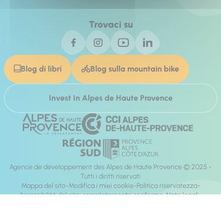
Trovaci su
Blog di libri
Blog sulla mountain bike
Invest In Alpes de Haute Provence
Agence de développement des Alpes de Haute Provence © 2025 -
Tutti i diritti riservati
Mappa del sito
Modifica i miei cookie
Politica riservatezza
Accessibilità del sito: completamente conforme
Note legali
direzione:
Mill, Privas