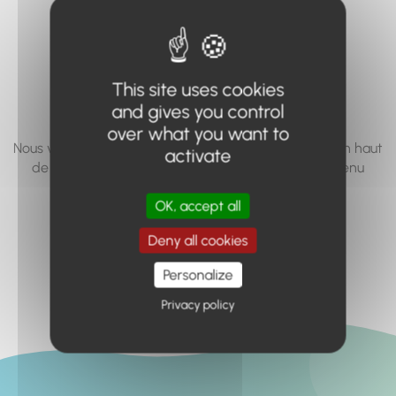
vous cherchez à
accéder n'existe
pas... ou plus.
This site uses cookies
and gives you control
over what you want to
Nous vous invitons à utiliser le moteur de recherche en haut
activate
de page, ou à utiliser le menu pour trouver le contenu
recherché.
OK, accept all
Retour à l'accueil
Deny all cookies
Personalize
Privacy policy