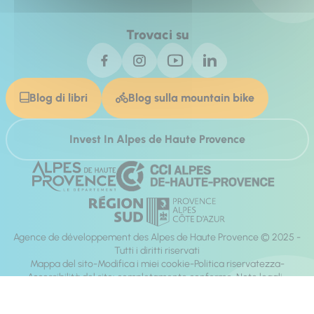
Trovaci su
Blog di libri
Blog sulla mountain bike
Invest In Alpes de Haute Provence
Agence de développement des Alpes de Haute Provence © 2025 -
Tutti i diritti riservati
Mappa del sito
Modifica i miei cookie
Politica riservatezza
Accessibilità del sito: completamente conforme
Note legali
direzione:
Mill, Privas