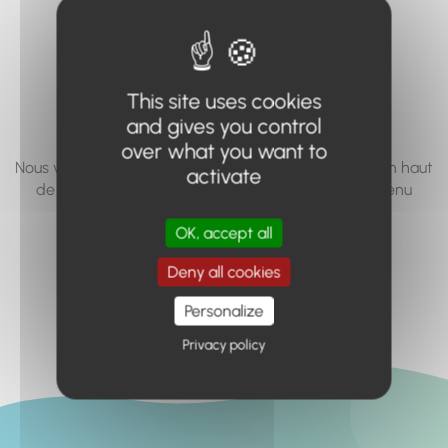
vous cherchez à
accéder n'existe
pas... ou plus.
This site uses cookies
and gives you control
over what you want to
Nous vous invitons à utiliser le moteur de recherche en haut
activate
de page, ou à utiliser le menu pour trouver le contenu
recherché.
OK, accept all
Retour à l'accueil
Deny all cookies
Personalize
Privacy policy