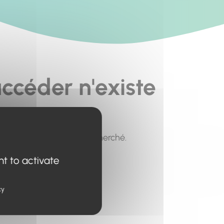
ccéder n'existe
pour trouver le contenu recherché.
nt to activate
cy