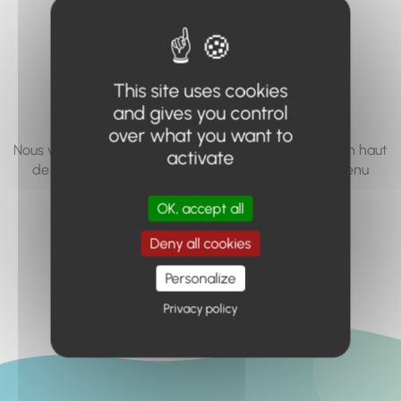
vous cherchez à
accéder n'existe
pas... ou plus.
This site uses cookies
and gives you control
over what you want to
Nous vous invitons à utiliser le moteur de recherche en haut
activate
de page, ou à utiliser le menu pour trouver le contenu
recherché.
OK, accept all
Retour à l'accueil
Deny all cookies
Personalize
Privacy policy