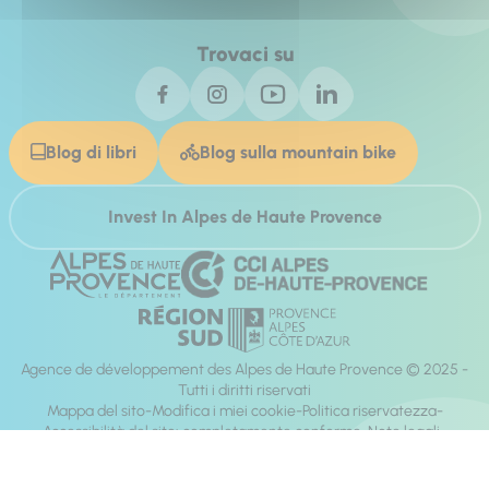
Trovaci su
Blog di libri
Blog sulla mountain bike
Invest In Alpes de Haute Provence
Agence de développement des Alpes de Haute Provence © 2025 -
Tutti i diritti riservati
Mappa del sito
Modifica i miei cookie
Politica riservatezza
Accessibilità del sito: completamente conforme
Note legali
direzione:
Mill, Privas