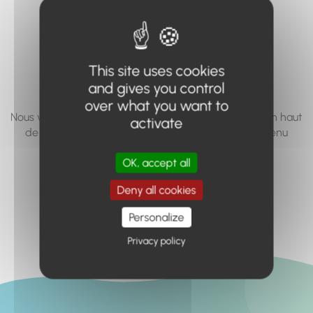
vous cherchez à
accéder n'existe
pas... ou plus.
This site uses cookies
and gives you control
over what you want to
Nous vous invitons à utiliser le moteur de recherche en haut
activate
de page, ou à utiliser le menu pour trouver le contenu
recherché.
OK, accept all
Retour à l'accueil
Deny all cookies
Personalize
Privacy policy