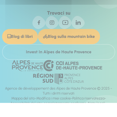
Trovaci su
Blog di libri
Blog sulla mountain bike
Invest In Alpes de Haute Provence
Agence de développement des Alpes de Haute Provence © 2025 -
Tutti i diritti riservati
Mappa del sito
Modifica i miei cookie
Politica riservatezza
Accessibilità del sito: completamente conforme
Note legali
direzione:
Mill, Privas