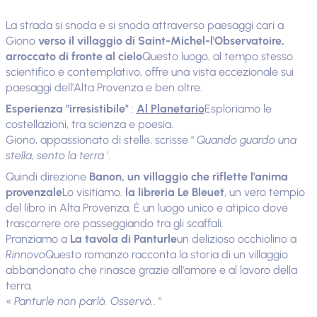
La strada si snoda e si snoda attraverso paesaggi cari a
Giono
verso il villaggio di Saint-Michel-l'Observatoire,
arroccato di fronte al cielo
Questo luogo, al tempo stesso
scientifico e contemplativo, offre una vista eccezionale sui
paesaggi dell'Alta Provenza e ben oltre.
Esperienza "irresistibile"
:
Al Planetario
Esploriamo le
costellazioni, tra scienza e poesia.
Giono, appassionato di stelle, scrisse "
Quando guardo una
stella, sento la terra
'.
Quindi direzione
Banon, un villaggio che riflette l'anima
provenzale
Lo visitiamo.
la libreria Le Bleuet
, un vero tempio
del libro in Alta Provenza. È un luogo unico e atipico dove
trascorrere ore passeggiando tra gli scaffali.
Pranziamo a
La tavola di Panturle
un delizioso occhiolino a
Rinnovo
Questo romanzo racconta la storia di un villaggio
abbandonato che rinasce grazie all'amore e al lavoro della
terra.
«
Panturle non parlò. Osservò.
. "