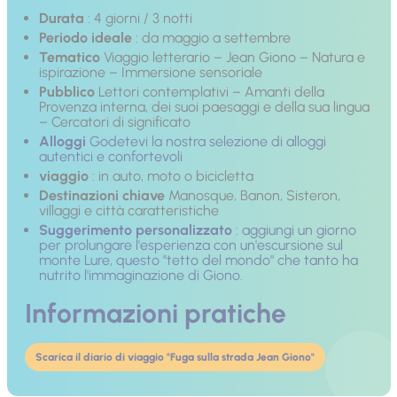
Durata
: 4 giorni / 3 notti
Periodo ideale
: da maggio a settembre
Tematico
Viaggio letterario – Jean Giono – Natura e
ispirazione – Immersione sensoriale
Pubblico
Lettori contemplativi – Amanti della
Provenza interna, dei suoi paesaggi e della sua lingua
– Cercatori di significato
Alloggi
Godetevi la nostra selezione di alloggi
autentici e confortevoli
viaggio
: in auto, moto o bicicletta
Destinazioni chiave
Manosque, Banon, Sisteron,
villaggi e città caratteristiche
Suggerimento personalizzato
: aggiungi un giorno
per prolungare l'esperienza con un'escursione sul
monte Lure, questo "tetto del mondo" che tanto ha
nutrito l'immaginazione di Giono.
Informazioni pratiche
Scarica il diario di viaggio "Fuga sulla strada Jean Giono"