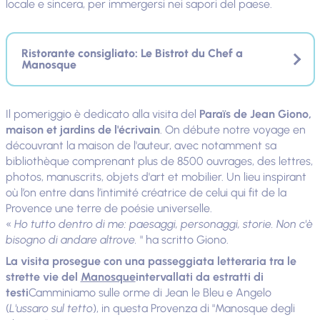
locale e sincera, per immergersi nei sapori del paese.
Ristorante consigliato: Le Bistrot du Chef a
Manosque
Il pomeriggio è dedicato alla visita del
Paraïs de Jean Giono,
maison et jardins de l'écrivain
. On débute notre voyage en
découvrant la maison de l'auteur, avec notamment sa
bibliothèque comprenant plus de 8500 ouvrages, des lettres,
photos, manuscrits, objets d'art et mobilier. Un lieu inspirant
où l’on entre dans l’intimité créatrice de celui qui fit de la
Provence une terre de poésie universelle.
«
Ho tutto dentro di me: paesaggi, personaggi, storie. Non c'è
bisogno di andare altrove.
" ha scritto Giono.
La visita prosegue con una passeggiata letteraria tra le
strette vie del
Manosque
intervallati da estratti di
testi
Camminiamo sulle orme di Jean le Bleu e Angelo
(
L'ussaro sul tetto
), in questa Provenza di "Manosque degli