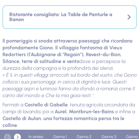
Ristorante consigliato: La Table de Panturle a
Banon
Il pomeriggio si snoda attraverso paesaggi che ricordano
profondamente Giono. Il villaggio fantasma di Vieux
Redortiers (l'Aubignane di "Regain"), Revest-du-Bion,
Silance, terre di solitudine e vento
dove si percepisce la
durezza della campagna e la profondità dei silenzi.
«
È lì, in questi villaggi arroccati sul bordo del vuoto, che Giono
colloca i suoi personaggi, in cerca di dignità e luce. Questi
paesaggi aspri e luminosi fanno da sfondo a romanzi come Il
canto del mondo e Che la mia gioia resti.
'.
Fermati a
Castello di Gabelle
, tenuta agricola circondata da
campi di lavanda, poi a
Aurel, Montbrun-les-Bains
e infine a
Castello di Aulan, una fortezza romantica persa tra le
colline
.
Dopo
sederon
, sulla linea di cresta tra le Alpi e la Provenza, il
In sintesi
Giorno 1
Giorno 2
Giorno 3
Giorno 
La giornata si conclude nel villaggio di Les Omergues, un