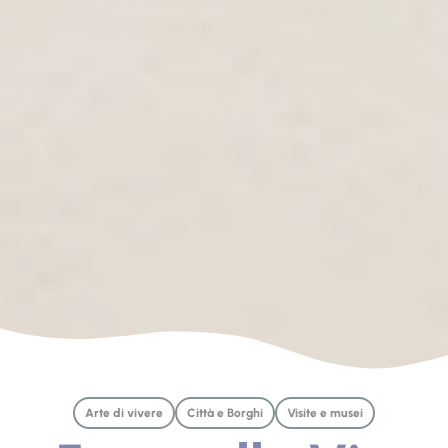
Arte di vivere
Città e Borghi
Visite e musei