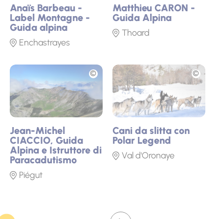
Anaïs Barbeau -
Matthieu CARON -
Label Montagne -
Guida Alpina
Guida alpina
Thoard
Enchastrayes
Foto
Foto
Jean-Michel
Cani da slitta con
CIACCIO, Guida
Polar Legend
Alpina e Istruttore di
Val d'Oronaye
Paracadutismo
Piégut