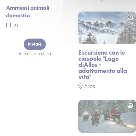
Ammessi animali
Foto
domestici
Ammessi animali domestici
sì
Inviare
Escursione con le
Reimposta filtri
ciaspole "Lago
diAllos -
adattamento alla
vita"
Allos
Foto