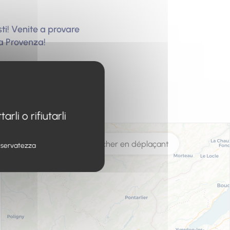
sti! Venite a provare
ta Provenza!
li o rifiutarli
 riservatezza