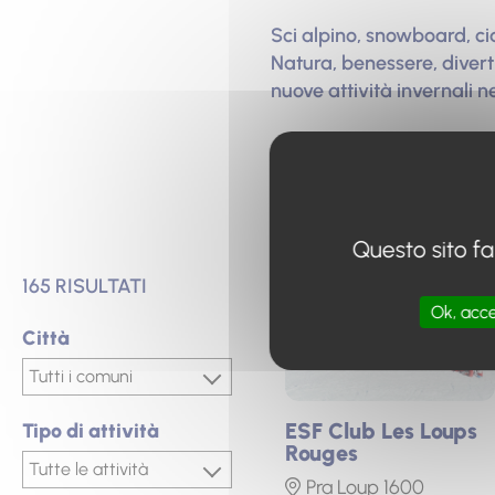
Sci alpino, snowboard, ci
Natura, benessere, divertim
nuove attività invernali ne
I nostri pr
Questo sito fa
165 RISULTATI
Foto
Ok, acce
Città
Città
Città
ESF Club Les Loups
Tipo di attività
Rouges
Tipo di attività
Tipo di attività
Pra Loup 1600