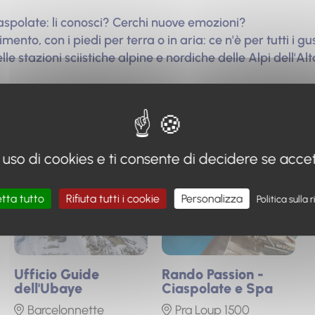
aspolate: li conosci? Cerchi nuove emozioni?
ento, con i piedi per terra o in aria: ce n'è per tutti i gu
lle stazioni sciistiche alpine e nordiche delle Alpi dell'Al
ofessionisti
 uso di cookies e ti consente di decidere se accettar
Foto
Foto
tta tutto
Rifiuta tutti i cookie
Personalizza
Politica sulla
Ufficio Guide
Rando Passion -
dell'Ubaye
Ciaspolate e Spa
Barcelonnette
Pra Loup 1500