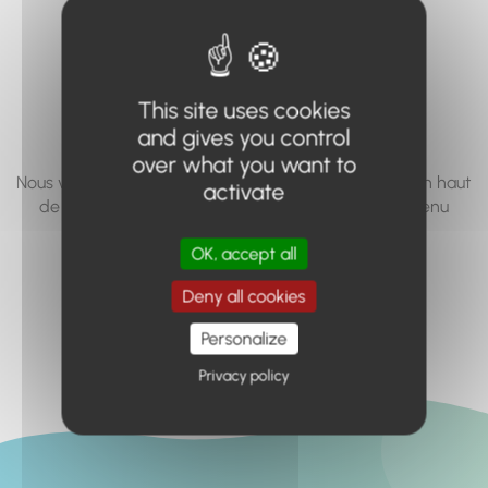
vous cherchez à
accéder n'existe
pas... ou plus.
This site uses cookies
and gives you control
over what you want to
Nous vous invitons à utiliser le moteur de recherche en haut
activate
de page, ou à utiliser le menu pour trouver le contenu
recherché.
OK, accept all
Retour à l'accueil
Deny all cookies
Personalize
Privacy policy