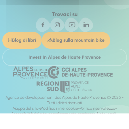
Trovaci su
Blog di libri
Blog sulla mountain bike
Invest In Alpes de Haute Provence
Agence de développement des Alpes de Haute Provence © 2025 -
Tutti i diritti riservati
Mappa del sito
Modifica i miei cookie
Politica riservatezza
Accessibilità del sito: completamente conforme
Note legali
direzione:
Mill, Privas