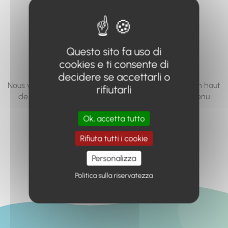
vous cherchez à
accéder n'existe
pas... ou plus.
Questo sito fa uso di
cookies e ti consente di
decidere se accettarli o
Nous vous invitons à utiliser le moteur de recherche en haut
rifiutarli
de page, ou à utiliser le menu pour trouver le contenu
recherché.
Ok, accetta tutto
Retour à l'accueil
Rifiuta tutti i cookie
Personalizza
Politica sulla riservatezza