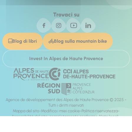
Trovaci su
Blog di libri
Blog sulla mountain bike
Invest In Alpes de Haute Provence
Agence de développement des Alpes de Haute Provence © 2025 -
Tutti i diritti riservati
Mappa del sito
Modifica i miei cookie
Politica riservatezza
Accessibilità del sito: completamente conforme
Note legali
direzione:
Mill, Privas