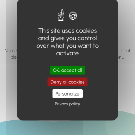
vous cherchez à
accéder n'existe
pas... ou plus.
This site uses cookies
and gives you control
over what you want to
Nous vous invitons à utiliser le moteur de recherche en haut
activate
de page, ou à utiliser le menu pour trouver le contenu
recherché.
OK, accept all
Retour à l'accueil
Deny all cookies
Personalize
Privacy policy