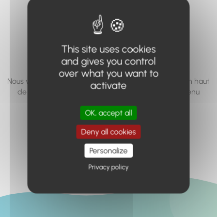
vous cherchez à
accéder n'existe
pas... ou plus.
This site uses cookies
and gives you control
over what you want to
Nous vous invitons à utiliser le moteur de recherche en haut
activate
de page, ou à utiliser le menu pour trouver le contenu
recherché.
OK, accept all
Retour à l'accueil
Deny all cookies
Personalize
Privacy policy