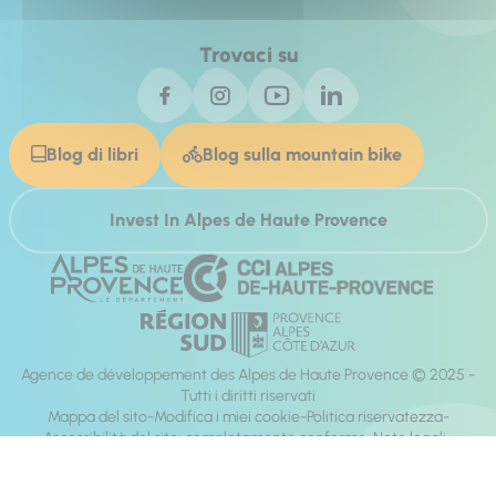
Trovaci su
Blog di libri
Blog sulla mountain bike
Invest In Alpes de Haute Provence
Agence de développement des Alpes de Haute Provence © 2025 -
Tutti i diritti riservati
Mappa del sito
Modifica i miei cookie
Politica riservatezza
Accessibilità del sito: completamente conforme
Note legali
direzione:
Mill, Privas