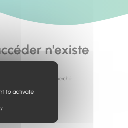
ccéder n'existe
pour trouver le contenu recherché.
nt to activate
cy