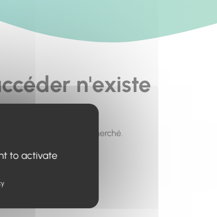
ccéder n'existe
pour trouver le contenu recherché.
nt to activate
cy