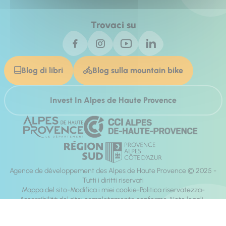
Trovaci su
Blog di libri
Blog sulla mountain bike
Invest In Alpes de Haute Provence
Agence de développement des Alpes de Haute Provence © 2025 -
Tutti i diritti riservati
Mappa del sito
Modifica i miei cookie
Politica riservatezza
Accessibilità del sito: completamente conforme
Note legali
direzione:
Mill, Privas