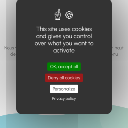
vous cherchez à
accéder n'existe
pas... ou plus.
This site uses cookies
and gives you control
over what you want to
Nous vous invitons à utiliser le moteur de recherche en haut
activate
de page, ou à utiliser le menu pour trouver le contenu
recherché.
OK, accept all
Retour à l'accueil
Deny all cookies
Personalize
Privacy policy