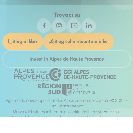
Trovaci su
Blog di libri
Blog sulla mountain bike
Invest In Alpes de Haute Provence
Agence de développement des Alpes de Haute Provence © 2025 -
Tutti i diritti riservati
Mappa del sito
Modifica i miei cookie
Politica riservatezza
Accessibilità del sito: completamente conforme
Note legali
direzione:
Mill, Privas