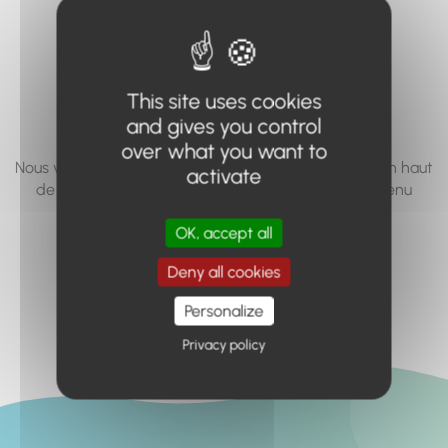
vous cherchez à
accéder n'existe
pas... ou plus.
This site uses cookies
and gives you control
over what you want to
Nous vous invitons à utiliser le moteur de recherche en haut
activate
de page, ou à utiliser le menu pour trouver le contenu
recherché.
OK, accept all
Retour à l'accueil
Deny all cookies
Personalize
Privacy policy