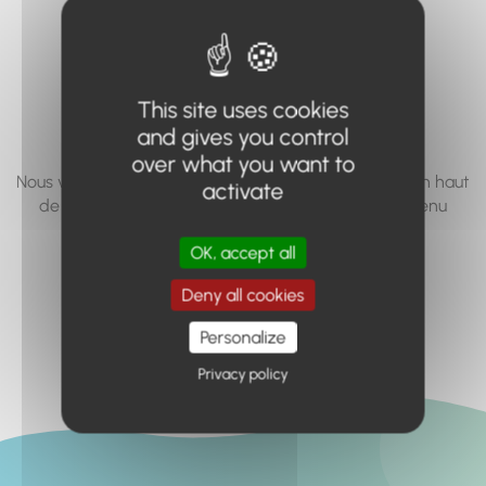
vous cherchez à
accéder n'existe
pas... ou plus.
This site uses cookies
and gives you control
over what you want to
Nous vous invitons à utiliser le moteur de recherche en haut
activate
de page, ou à utiliser le menu pour trouver le contenu
recherché.
OK, accept all
Retour à l'accueil
Deny all cookies
Personalize
Privacy policy