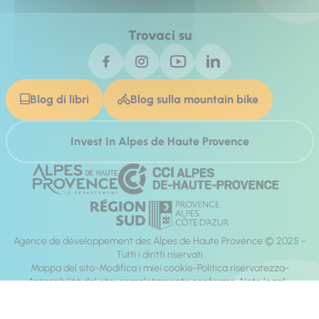
Trovaci su
Blog di libri
Blog sulla mountain bike
Invest In Alpes de Haute Provence
Agence de développement des Alpes de Haute Provence © 2025 -
Tutti i diritti riservati
Mappa del sito
Modifica i miei cookie
Politica riservatezza
Accessibilità del sito: completamente conforme
Note legali
direzione:
Mill, Privas