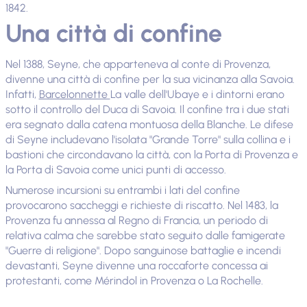
1842.
Una città di confine
Nel 1388, Seyne, che apparteneva al conte di Provenza,
divenne una città di confine per la sua vicinanza alla Savoia.
Infatti,
Barcelonnette
La valle dell'Ubaye e i dintorni erano
sotto il controllo del Duca di Savoia. Il confine tra i due stati
era segnato dalla catena montuosa della Blanche. Le difese
di Seyne includevano l'isolata "Grande Torre" sulla collina e i
bastioni che circondavano la città, con la Porta di Provenza e
la Porta di Savoia come unici punti di accesso.
Numerose incursioni su entrambi i lati del confine
provocarono saccheggi e richieste di riscatto. Nel 1483, la
Provenza fu annessa al Regno di Francia, un periodo di
relativa calma che sarebbe stato seguito dalle famigerate
"Guerre di religione". Dopo sanguinose battaglie e incendi
devastanti, Seyne divenne una roccaforte concessa ai
protestanti, come Mérindol in Provenza o La Rochelle.