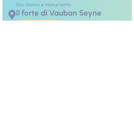
Sito storico e monumento
Il forte di Vauban Seyne
Maggiori informazioni
Tempo libero ricreativo
Il piano definitivo - Fuga dal
forte
Maggiori informazioni
Sport dell'aria