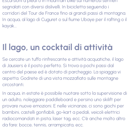
Escursioni a piedi o in mountain bike sui numerosi sentieri
segnalati con diversi dislivelli. In bicicletta seguendo i
corridori del Tour de France fino ai grandi passi di montagna.
In acqua, al lago di Cuguret o sul fiume Ubaye per il rafting o il
kayak...
Il lago, un cocktail di attività
Se cercate un tuffo rinfrescante e attività acquatiche, il lago
di Jausiers è il posto perfetto. Si trova a pochi passi dal
centro del paese ed è dotato di parcheggio. La spiaggia vi
aspetta. Godrete di una vista mozzafiato sulle montagne
circostanti.
In acqua, in estate è possibile nuotare sotto la supervisione di
un adulto, noleggiare paddleboard e persino uno skilift per
provare nuove emozioni. E nelle vicinanze, ci sono giochi per
bambini, castelli gonfiabili, go-kart a pedali, veicoli elettrici
radiocomandati in pista, laser tag, ecc. C'è anche molto altro
da fare: bocce, tennis, arrampicata, ecc.