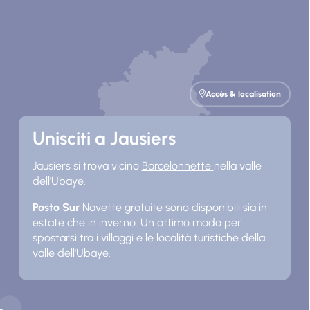
Accès & localisation
Unisciti a Jausiers
Jausiers si trova vicino
Barcelonnette
nella valle
dell'Ubaye.
Posto Sur
Navette gratuite sono disponibili sia in
estate che in inverno. Un ottimo modo per
spostarsi tra i villaggi e le località turistiche della
valle dell'Ubaye.