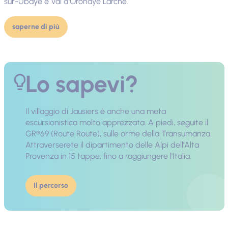
sur-Ubaye e Val d'Oronaye Larche.
saperne di più
Lo sapevi?
Il villaggio di Jausiers è anche una meta
escursionistica molto apprezzata. A piedi, seguite il
GR®69 (Route Route), sulle orme della Transumanza.
Attraverserete il dipartimento delle Alpi dell'Alta
Provenza in 15 tappe, fino a raggiungere l'Italia.
Il percorso