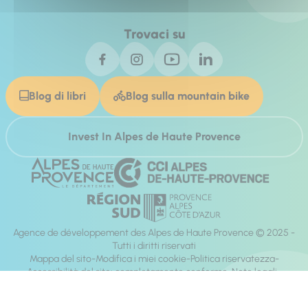
Trovaci su
Blog di libri
Blog sulla mountain bike
Invest In Alpes de Haute Provence
Agence de développement des Alpes de Haute Provence © 2025 -
Tutti i diritti riservati
Mappa del sito
Modifica i miei cookie
Politica riservatezza
Accessibilità del sito: completamente conforme
Note legali
direzione:
Mill, Privas