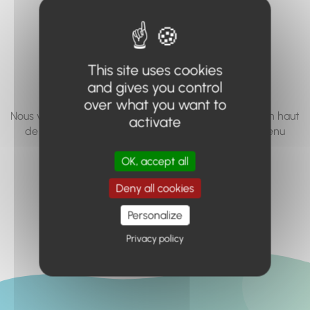
vous cherchez à
accéder n'existe
pas... ou plus.
This site uses cookies
and gives you control
over what you want to
Nous vous invitons à utiliser le moteur de recherche en haut
activate
de page, ou à utiliser le menu pour trouver le contenu
recherché.
OK, accept all
Retour à l'accueil
Deny all cookies
Personalize
Privacy policy