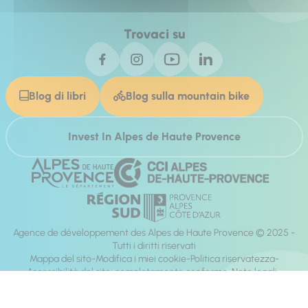
Trovaci su
Blog di libri
Blog sulla mountain bike
Invest In Alpes de Haute Provence
Agence de développement des Alpes de Haute Provence © 2025 -
Tutti i diritti riservati
Mappa del sito
Modifica i miei cookie
Politica riservatezza
Accessibilità del sito: completamente conforme
Note legali
direzione:
Mill, Privas