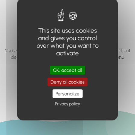
vous cherchez à
accéder n'existe
pas... ou plus.
This site uses cookies
and gives you control
over what you want to
Nous vous invitons à utiliser le moteur de recherche en haut
activate
de page, ou à utiliser le menu pour trouver le contenu
recherché.
OK, accept all
Retour à l'accueil
Deny all cookies
Personalize
Privacy policy